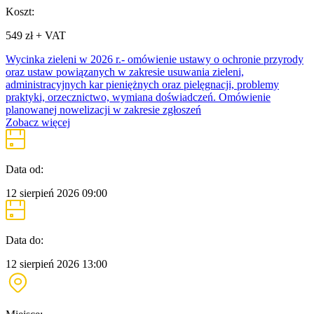
Koszt:
549 zł + VAT
Wycinka zieleni w 2026 r.- omówienie ustawy o ochronie przyrody
oraz ustaw powiązanych w zakresie usuwania zieleni,
administracyjnych kar pieniężnych oraz pielęgnacji, problemy
praktyki, orzecznictwo, wymiana doświadczeń. Omówienie
planowanej nowelizacji w zakresie zgłoszeń
Zobacz więcej
Data od:
12 sierpień 2026
09:00
Data do:
12 sierpień 2026
13:00