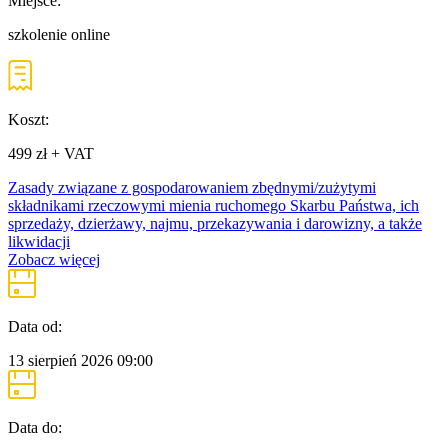
Miejsce:
szkolenie online
Koszt:
499 zł + VAT
Zasady związane z gospodarowaniem zbędnymi/zużytymi
składnikami rzeczowymi mienia ruchomego Skarbu Państwa, ich
sprzedaży, dzierżawy, najmu, przekazywania i darowizny, a także
likwidacji
Zobacz więcej
Data od:
13 sierpień 2026
09:00
Data do: