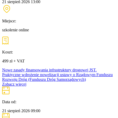
21 sierpień 2026
13:00
Miejsce:
szkolenie online
Koszt:
499 zł + VAT
Nowe zasady finansowania infrastruktury drogowej JST.
Praktyczne wdrożenie nowelizacji ustawy o Rządowym Funduszu
Rozwoju Dróg (Funduszu Dróg Samorządowych)
Zobacz więcej
Data od:
21 sierpień 2026
09:00