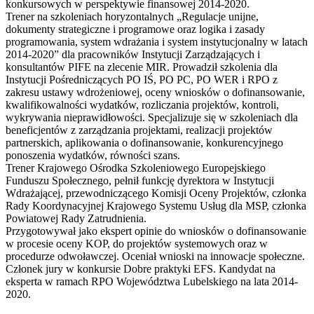
konkursowych w perspektywie finansowej 2014-2020.
Trener na szkoleniach horyzontalnych „Regulacje unijne,
dokumenty strategiczne i programowe oraz logika i zasady
programowania, system wdrażania i system instytucjonalny w latach
2014-2020” dla pracowników Instytucji Zarządzających i
konsultantów PIFE na zlecenie MIR. Prowadził szkolenia dla
Instytucji Pośredniczących PO IŚ, PO PC, PO WER i RPO z
zakresu ustawy wdrożeniowej, oceny wniosków o dofinansowanie,
kwalifikowalności wydatków, rozliczania projektów, kontroli,
wykrywania nieprawidłowości. Specjalizuje się w szkoleniach dla
beneficjentów z zarządzania projektami, realizacji projektów
partnerskich, aplikowania o dofinansowanie, konkurencyjnego
ponoszenia wydatków, równości szans.
Trener Krajowego Ośrodka Szkoleniowego Europejskiego
Funduszu Społecznego, pełnił funkcję dyrektora w Instytucji
Wdrażającej, przewodniczącego Komisji Oceny Projektów, członka
Rady Koordynacyjnej Krajowego Systemu Usług dla MSP, członka
Powiatowej Rady Zatrudnienia.
Przygotowywał jako ekspert opinie do wniosków o dofinansowanie
w procesie oceny KOP, do projektów systemowych oraz w
procedurze odwoławczej. Oceniał wnioski na innowacje społeczne.
Członek jury w konkursie Dobre praktyki EFS. Kandydat na
eksperta w ramach RPO Województwa Lubelskiego na lata 2014-
2020.