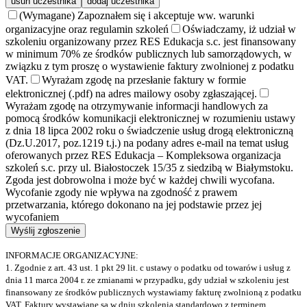
usuń uczestnika
dodaj uczestnika
(Wymagane) Zapoznałem się i akceptuje ww. warunki
organizacyjne oraz regulamin szkoleń
Oświadczamy, iż udział w
szkoleniu organizowany przez RES Edukacja s.c. jest finansowany
w minimum 70% ze środków publicznych lub samorządowych, w
związku z tym proszę o wystawienie faktury zwolnionej z podatku
VAT.
Wyrażam zgodę na przesłanie faktury w formie
elektronicznej (.pdf) na adres mailowy osoby zgłaszającej.
Wyrażam zgodę na otrzymywanie informacji handlowych za
pomocą środków komunikacji elektronicznej w rozumieniu ustawy
z dnia 18 lipca 2002 roku o świadczenie usług drogą elektroniczną
(Dz.U.2017, poz.1219 t.j.) na podany adres e-mail na temat usług
oferowanych przez RES Edukacja – Kompleksowa organizacja
szkoleń s.c. przy ul. Białostoczek 15/35 z siedzibą w Białymstoku.
Zgoda jest dobrowolna i może być w każdej chwili wycofana.
Wycofanie zgody nie wpływa na zgodność z prawem
przetwarzania, którego dokonano na jej podstawie przez jej
wycofaniem
INFORMACJE ORGANIZACYJNE:
1. Zgodnie z art. 43 ust. 1 pkt 29 lit. c ustawy o podatku od towarów i usług z
dnia 11 marca 2004 r. ze zmianami w przypadku, gdy udział w szkoleniu jest
finansowany ze środków publicznych wystawiamy fakturę zwolnioną z podatku
VAT. Faktury wystawiane są w dniu szkolenia standardowo z terminem