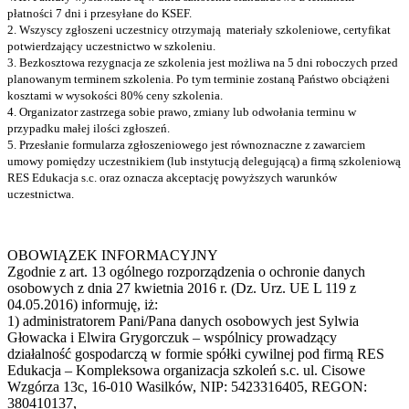
płatności 7 dni i przesyłane do KSEF.
2. Wszyscy zgłoszeni uczestnicy otrzymają materiały szkoleniowe, certyfikat
potwierdzający uczestnictwo w szkoleniu.
3. Bezkosztowa rezygnacja ze szkolenia jest możliwa na 5 dni roboczych przed
planowanym terminem szkolenia. Po tym terminie zostaną Państwo obciążeni
kosztami w wysokości 80% ceny szkolenia.
4. Organizator zastrzega sobie prawo, zmiany lub odwołania terminu w
przypadku małej ilości zgłoszeń.
5. Przesłanie formularza zgłoszeniowego jest równoznaczne z zawarciem
umowy pomiędzy uczestnikiem (lub instytucją delegującą) a firmą szkoleniową
RES Edukacja s.c. oraz oznacza akceptację powyższych warunków
uczestnictwa.
OBOWIĄZEK INFORMACYJNY
Zgodnie z art. 13 ogólnego rozporządzenia o ochronie danych
osobowych z dnia 27 kwietnia 2016 r. (Dz. Urz. UE L 119 z
04.05.2016) informuję, iż:
1) administratorem Pani/Pana danych osobowych jest Sylwia
Głowacka i Elwira Grygorczuk – wspólnicy prowadzący
działalność gospodarczą w formie spółki cywilnej pod firmą RES
Edukacja – Kompleksowa organizacja szkoleń s.c. ul. Cisowe
Wzgórza 13c, 16-010 Wasilków, NIP: 5423316405, REGON:
380410137,