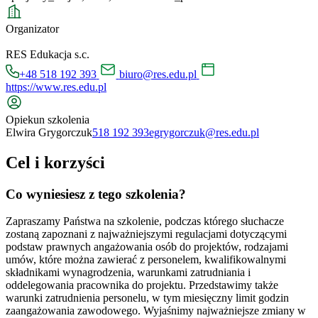
Organizator
RES Edukacja s.c.
+48 518 192 393
biuro@res.edu.pl
https://www.res.edu.pl
Opiekun szkolenia
Elwira Grygorczuk
518 192 393
egrygorczuk@res.edu.pl
Cel i korzyści
Co wyniesiesz z tego szkolenia?
Zapraszamy Państwa na szkolenie, podczas którego słuchacze
zostaną zapoznani z najważniejszymi regulacjami dotyczącymi
podstaw prawnych angażowania osób do projektów, rodzajami
umów, które można zawierać z personelem, kwalifikowalnymi
składnikami wynagrodzenia, warunkami zatrudniania i
oddelegowania pracownika do projektu. Przedstawimy także
warunki zatrudnienia personelu, w tym miesięczny limit godzin
zaangażowania zawodowego. Wyjaśnimy najważniejsze zmiany w