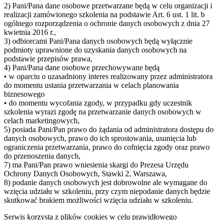
2) Pani/Pana dane osobowe przetwarzane będą w celu organizacji i
realizacji zamówionego szkolenia na podstawie Art. 6 ust. 1 lit. b
ogólnego rozporządzenia o ochronie danych osobowych z dnia 27
kwietnia 2016 r.,
3) odbiorcami Pani/Pana danych osobowych będą wyłącznie
podmioty uprawnione do uzyskania danych osobowych na
podstawie przepisów prawa,
4) Pani/Pana dane osobowe przechowywane będą
• w oparciu o uzasadniony interes realizowany przez administratora
do momentu ustania przetwarzania w celach planowania
biznesowego
• do momentu wycofania zgody, w przypadku gdy uczestnik
szkolenia wyrazi zgodę na przetwarzanie danych osobowych w
celach marketingowych,
5) posiada Pani/Pan prawo do żądania od administratora dostępu do
danych osobowych, prawo do ich sprostowania, usunięcia lub
ograniczenia przetwarzania, prawo do cofnięcia zgody oraz prawo
do przenoszenia danych,
7) ma Pani/Pan prawo wniesienia skargi do Prezesa Urzędu
Ochrony Danych Osobowych, Stawki 2, Warszawa,
8) podanie danych osobowych jest dobrowolne ale wymagane do
wzięcia udziału w szkoleniu, przy czym niepodanie danych będzie
skutkować brakiem możliwości wzięcia udziału w szkoleniu.
Serwis korzysta z plików cookies w celu prawidłowego