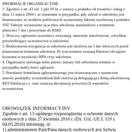
INFORMACJE ORGANIZACYJNE:
1. Zgodnie z art. 43 ust. 1 pkt 29 lit. c ustawy o podatku od towarów i usług z
dnia 11 marca 2004 r. ze zmianami w przypadku, gdy udział w szkoleniu jest
finansowany ze środków publicznych wystawiamy fakturę zwolnioną z podatku
VAT. Faktury wystawiane są w dniu szkolenia standardowo z terminem
płatności 7 dni i przesyłane do KSEF.
2. Wszyscy zgłoszeni uczestnicy otrzymają materiały szkoleniowe, certyfikat
potwierdzający uczestnictwo w szkoleniu.
3. Bezkosztowa rezygnacja ze szkolenia jest możliwa na 5 dni roboczych przed
planowanym terminem szkolenia. Po tym terminie zostaną Państwo obciążeni
kosztami w wysokości 80% ceny szkolenia.
4. Organizator zastrzega sobie prawo, zmiany lub odwołania terminu w
przypadku małej ilości zgłoszeń.
5. Przesłanie formularza zgłoszeniowego jest równoznaczne z zawarciem
umowy pomiędzy uczestnikiem (lub instytucją delegującą) a firmą szkoleniową
RES Edukacja s.c. oraz oznacza akceptację powyższych warunków
uczestnictwa.
OBOWIĄZEK INFORMACYJNY
Zgodnie z art. 13 ogólnego rozporządzenia o ochronie danych
osobowych z dnia 27 kwietnia 2016 r. (Dz. Urz. UE L 119 z
04.05.2016) informuję, iż:
1) administratorem Pani/Pana danych osobowych jest Sylwia