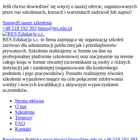
Jeśli chcesz dowiedzieć się więcej o naszej ofercie, organizowanych
przez nas szkoleniach, kursach i warsztatach zadzwoń lub napisz!
Sprawdź nasze szkolenia
+48 518 192 393
biuro@res.edu.pl
RES Edukacja s.c. to firma zajmująca się organizacją szkoleń
zarówno dla administracji publicznej jak i przedsiębiorstw
prywatnych. Szkolenia realizujemy w formie on-line na
profesjonalnej platformie szkoleniowej oraz stacjonarnie na terenie
całego kraju w formie otwartej (uczestnikami są osoby z różnych
instytucji) jak i zamkniętej (organizowane dla konkretnego
podmiotu i jego pracowników). Ponadto realizujemy również
szkolenia wyjazdowe mające na celu połączenie zdobywania
wiedzy i nowych kwalifikacji z aktywnym wypoczynkiem
uczestników.
Strona główna
O nas
Szkolenia
Trenerzy
FAQ
Kontakt
Regulamin
Polityka prywatności
biuro@res.edu.pl
+48 518 192 393