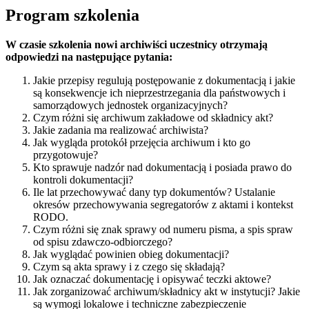
Program szkolenia
W czasie szkolenia nowi archiwiści uczestnicy otrzymają
odpowiedzi na następujące pytania:
Jakie przepisy regulują postępowanie z dokumentacją i jakie
są konsekwencje ich nieprzestrzegania dla państwowych i
samorządowych jednostek organizacyjnych?
Czym różni się archiwum zakładowe od składnicy akt?
Jakie zadania ma realizować archiwista?
Jak wygląda protokół przejęcia archiwum i kto go
przygotowuje?
Kto sprawuje nadzór nad dokumentacją i posiada prawo do
kontroli dokumentacji?
Ile lat przechowywać dany typ dokumentów? Ustalanie
okresów przechowywania segregatorów z aktami i kontekst
RODO.
Czym różni się znak sprawy od numeru pisma, a spis spraw
od spisu zdawczo-odbiorczego?
Jak wyglądać powinien obieg dokumentacji?
Czym są akta sprawy i z czego się składają?
Jak oznaczać dokumentację i opisywać teczki aktowe?
Jak zorganizować archiwum/składnicy akt w instytucji? Jakie
są wymogi lokalowe i techniczne zabezpieczenie