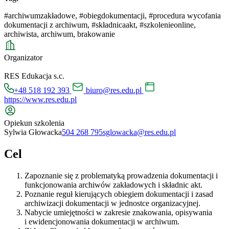
#archiwumzakładowe
,
#obiegdokumentacji
,
#procedura wycofania
dokumentacji z archiwum
,
#składnicaakt
,
#szkolenieonline
,
archiwista
,
archiwum
,
brakowanie
Organizator
RES Edukacja s.c.
+48 518 192 393
biuro@res.edu.pl
https://www.res.edu.pl
Opiekun szkolenia
Sylwia Głowacka
504 268 795
sglowacka@res.edu.pl
Cel
Zapoznanie się z problematyką prowadzenia dokumentacji i
funkcjonowania archiwów zakładowych i składnic akt.
Poznanie reguł kierujących obiegiem dokumentacji i zasad
archiwizacji dokumentacji w jednostce organizacyjnej.
Nabycie umiejętności w zakresie znakowania, opisywania
i ewidencjonowania dokumentacji w archiwum.