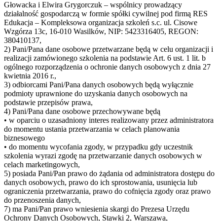
Głowacka i Elwira Grygorczuk – wspólnicy prowadzący
działalność gospodarczą w formie spółki cywilnej pod firmą RES
Edukacja – Kompleksowa organizacja szkoleń s.c. ul. Cisowe
Wzgórza 13c, 16-010 Wasilków, NIP: 5423316405, REGON:
380410137,
2) Pani/Pana dane osobowe przetwarzane będą w celu organizacji i
realizacji zamówionego szkolenia na podstawie Art. 6 ust. 1 lit. b
ogólnego rozporządzenia o ochronie danych osobowych z dnia 27
kwietnia 2016 r.,
3) odbiorcami Pani/Pana danych osobowych będą wyłącznie
podmioty uprawnione do uzyskania danych osobowych na
podstawie przepisów prawa,
4) Pani/Pana dane osobowe przechowywane będą
• w oparciu o uzasadniony interes realizowany przez administratora
do momentu ustania przetwarzania w celach planowania
biznesowego
• do momentu wycofania zgody, w przypadku gdy uczestnik
szkolenia wyrazi zgodę na przetwarzanie danych osobowych w
celach marketingowych,
5) posiada Pani/Pan prawo do żądania od administratora dostępu do
danych osobowych, prawo do ich sprostowania, usunięcia lub
ograniczenia przetwarzania, prawo do cofnięcia zgody oraz prawo
do przenoszenia danych,
7) ma Pani/Pan prawo wniesienia skargi do Prezesa Urzędu
Ochrony Danych Osobowych, Stawki 2, Warszawa,