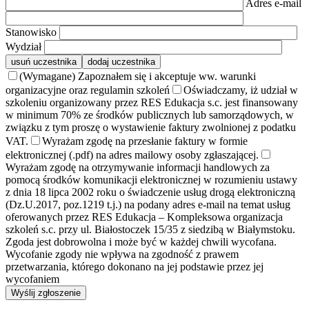
Adres e-mail
Stanowisko
Wydział
usuń uczestnika
dodaj uczestnika
(Wymagane) Zapoznałem się i akceptuje ww. warunki
organizacyjne oraz regulamin szkoleń
Oświadczamy, iż udział w
szkoleniu organizowany przez RES Edukacja s.c. jest finansowany
w minimum 70% ze środków publicznych lub samorządowych, w
związku z tym proszę o wystawienie faktury zwolnionej z podatku
VAT.
Wyrażam zgodę na przesłanie faktury w formie
elektronicznej (.pdf) na adres mailowy osoby zgłaszającej.
Wyrażam zgodę na otrzymywanie informacji handlowych za
pomocą środków komunikacji elektronicznej w rozumieniu ustawy
z dnia 18 lipca 2002 roku o świadczenie usług drogą elektroniczną
(Dz.U.2017, poz.1219 t.j.) na podany adres e-mail na temat usług
oferowanych przez RES Edukacja – Kompleksowa organizacja
szkoleń s.c. przy ul. Białostoczek 15/35 z siedzibą w Białymstoku.
Zgoda jest dobrowolna i może być w każdej chwili wycofana.
Wycofanie zgody nie wpływa na zgodność z prawem
przetwarzania, którego dokonano na jej podstawie przez jej
wycofaniem