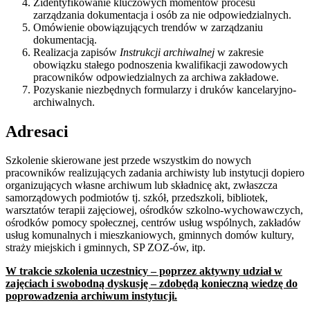
Zidentyfikowanie kluczowych momentów procesu
zarządzania dokumentacja i osób za nie odpowiedzialnych.
Omówienie obowiązujących trendów w zarządzaniu
dokumentacją.
Realizacja zapisów
Instrukcji archiwalnej
w zakresie
obowiązku stałego podnoszenia kwalifikacji zawodowych
pracowników odpowiedzialnych za archiwa zakładowe.
Pozyskanie niezbędnych formularzy i druków kancelaryjno-
archiwalnych.
Adresaci
Szkolenie skierowane jest przede wszystkim do nowych
pracowników realizujących zadania archiwisty lub instytucji dopiero
organizujących własne archiwum lub składnicę akt, zwłaszcza
samorządowych podmiotów tj. szkół, przedszkoli, bibliotek,
warsztatów terapii zajęciowej, ośrodków szkolno-wychowawczych,
ośrodków pomocy społecznej, centrów usług wspólnych, zakładów
usług komunalnych i mieszkaniowych, gminnych domów kultury,
straży miejskich i gminnych, SP ZOZ-ów, itp.
W trakcie szkolenia uczestnicy – poprzez aktywny udział w
zajęciach i swobodną dyskusję – zdobędą konieczną wiedzę do
poprowadzenia archiwum instytucji.