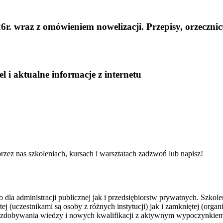
. wraz z omówieniem nowelizacji. Przepisy, orzeczni
 i aktualne informacje z internetu
przez nas szkoleniach, kursach i warsztatach zadzwoń lub napisz!
 dla administracji publicznej jak i przedsiębiorstw prywatnych. Szkolen
rtej (uczestnikami są osoby z różnych instytucji) jak i zamkniętej (o
ie zdobywania wiedzy i nowych kwalifikacji z aktywnym wypoczynkiem