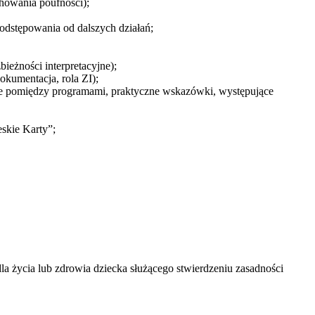
chowania poufności);
 odstępowania od dalszych działań;
ieżności interpretacyjne);
kumentacja, rola ZI);
ce pomiędzy programami, praktyczne wskazówki, występujące
skie Karty”;
a życia lub zdrowia dziecka służącego stwierdzeniu zasadności