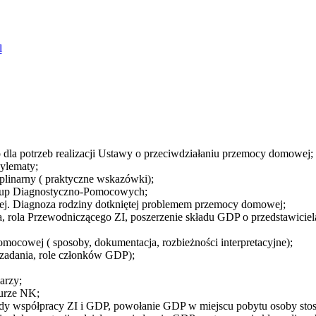
l
 dla potrzeb realizacji Ustawy o przeciwdziałaniu przemocy domowej;
dylematy;
plinarny ( praktyczne wskazówki);
rup Diagnostyczno-Pomocowych;
ej. Diagnoza rodziny dotkniętej problemem przemocy domowej;
a, rola Przewodniczącego ZI, poszerzenie składu GDP o przedstawicie
mocowej ( sposoby, dokumentacja, rozbieżności interpretacyjne);
zadania, role członków GDP);
arzy;
durze NK;
ady współpracy ZI i GDP, powołanie GDP w miejscu pobytu osoby stos