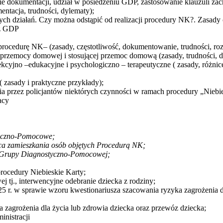
ie dokumentacji, udział w posiedzeniu GDP, zastosowanie klauzuli za
ntacja, trudności, dylematy);
zych działań. Czy można odstąpić od realizacji procedury NK?. Zasady
ez GDP
ocedurę NK– (zasady, częstotliwość, dokumentowanie, trudności, rozb
rzemocy domowej i stosującej przemoc domową (zasady, trudności, do
cyjno –edukacyjne i psychologiczno – terapeutyczne ( zasady, różni
 zasady i praktyczne przykłady);
przez policjantów niektórych czynności w ramach procedury „Niebie
acy
tyczno-Pomocowe;
sca zamieszkania osób objętych Procedurą NK;
do Grupy Diagnostyczno-Pomocowej;
rocedury Niebieskie Karty;
tj., interwencyjne odebranie dziecka z rodziny;
 r. w sprawie wzoru kwestionariusza szacowania ryzyka zagrożenia dl
 zagrożenia dla życia lub zdrowia dziecka oraz przewóz dziecka;
nistracji