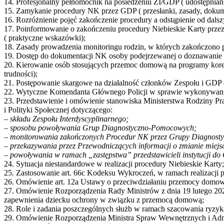
14. Profesjonalny pełnomocnik na posiedzeniu ZI/GDP ( udostępnian
15. Zamykanie procedury NK przez GDP ( przesłanki, zasady, dokume
16. Rozróżnienie pojęć zakończenie procedury a odstąpienie od dals
17. Poinformowanie o zakończeniu procedury Niebieskie Karty prz
( praktyczne wskazówki);
18. Zasady prowadzenia monitoringu rodzin, w których zakończono pr
19. Dostęp do dokumentacji NK osoby podejrzewanej o doznawanie p
20. Kierowanie osób stosujących przemoc domową na programy korek
trudności);
21. Postępowanie skargowe na działalność członków Zespołu i GDP (
22. Wytyczne Komendanta Głównego Policji w sprawie wykonywania 
23. Przedstawienie i omówienie stanowiska Ministerstwa Rodziny Pr
i Polityki Społecznej dotyczącego:
– składu Zespołu Interdyscyplinarnego;
– sposobu powoływania Grup Diagnostyczno-Pomocowych;
– monitorowania zakończonych Procedur NK przez Grupy Diagnos
– przekazywania przez Przewodniczących informacji o zmianie miej
– powoływania w ramach „zastępstwa” przedstawicieli instytucji 
24. Sytuacja niestandardowe w realizacji procedury Niebieskie Karty;
25. Zastosowanie art. 66c Kodeksu Wykroczeń, w ramach realizacji p
26. Omówienie art. 12a Ustawy o przeciwdziałaniu przemocy domowej 
27. Omówienie Rozporządzenia Rady Ministrów z dnia 19 lutego 2025
zapewnienia dziecku ochrony w związku z przemocą domową;
28. Role i zadania poszczególnych służb w ramach szacowania ryzyka
29. Omówienie Rozporządzenia Ministra Spraw Wewnętrznych i Admi