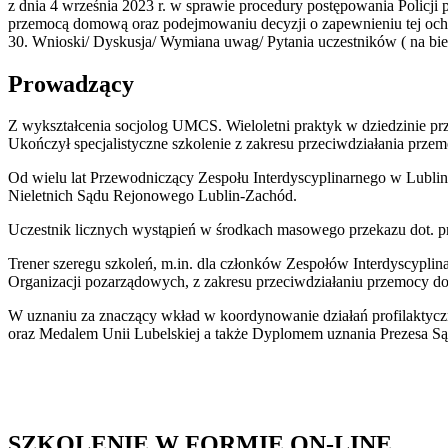
z dnia 4 września 2023 r. w sprawie procedury postępowania Policj
przemocą domową oraz podejmowaniu decyzji o zapewnieniu tej och
30. Wnioski/ Dyskusja/ Wymiana uwag/ Pytania uczestników ( na bie
Prowadzący
Z wykształcenia socjolog UMCS. Wieloletni praktyk w dziedzinie pr
Ukończył specjalistyczne szkolenie z zakresu przeciwdziałania prz
Od wielu lat Przewodniczący Zespołu Interdyscyplinarnego w Lublin
Nieletnich Sądu Rejonowego Lublin-Zachód.
Uczestnik licznych wystąpień w środkach masowego przekazu dot. p
Trener szeregu szkoleń, m.in. dla członków Zespołów Interdyscyp
Organizacji pozarządowych, z zakresu przeciwdziałaniu przemocy dom
W uznaniu za znaczący wkład w koordynowanie działań profilaktycz
oraz Medalem Unii Lubelskiej a także Dyplomem uznania Prezesa Sąd
SZKOLENIE W FORMIE ON-LINE