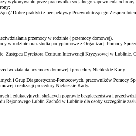
i przy wykonywaniu przez pracownika socjalnego zapewnienia ochrony 
rony;
żąco)/ Dobre praktyki z perspektywy Przewodniczącego Zespołu Inter
zeciwdziałania przemocy w rodzinie ( przemocy domowej).
emocy w rodzinie oraz studia podyplomowe z Organizacji Pomocy Społec
ie, Zastępca Dyrektora Centrum Interwencji Kryzysowej w Lublinie. 
rzeciwdziałania przemocy domowej i procedury Niebieskie Karty.
linarnych i Grup Diagnostyczno-Pomocowych, pracowników Pomocy Sp
owej i realizacji procedury Niebieskie Karty.
nych i edukacyjnych, służących poprawie bezpieczeństwa i przeciwd
u Rejonowego Lublin-Zachód w Lublinie dla osoby szczególnie zasłuż