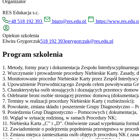
Organizator
RES Edukacja s.c.
+48 518 192 393
biuro@res.edu.pl
https://www.res.edu.p
Opiekun szkolenia
Elwira Grygorczuk
518 192 393
egrygorczuk@res.edu.pl
Program szkolenia
1. Metody, formy pracy i dokumentacja Zespołu Interdyscyplinarnego
2. Wszczynanie i prowadzenie procedury Niebieskie Karty. Zasady, 
3. Monitorowanie procedur Niebieskie Karty przez Zespół Interdyscy
4. Upoważnienie Przewodniczącego Zespołu celem powoływania G
5. Charakterystyka osób stosujących i doznających przemocy domow
6. Odebranie broni osobie stosującej przemoc domową (dokumentacj
7. Terminy w realizacji procedury Niebieskie Karty ( rozbieżności);
8. Powołanie, zmiana składu i poszerzenie Grupy Diagnostyczno – Po
9. Posiedzenia Grup Diagnostyczno – Pomocowych ( dokumentacja, 
10. Wgląd w sytuację rodzinną, w ramach Procedury NK;
11. Niebieska Karta „C” i „D”. Omówienie zasad wypełniania formul
12. Zawiadomienie o podejrzeniu popełnienia przestępstwa w proce
13. Zmiana miejsca zamieszkania osób objętych procedurą NK ( zas