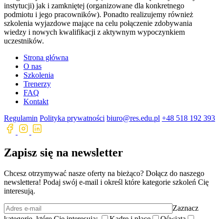
instytucji) jak i zamkniętej (organizowane dla konkretnego
podmiotu i jego pracowników). Ponadto realizujemy również
szkolenia wyjazdowe mające na celu połączenie zdobywania
wiedzy i nowych kwalifikacji z aktywnym wypoczynkiem
uczestników.
Strona główna
O nas
Szkolenia
Trenerzy
FAQ
Kontakt
Regulamin
Polityka prywatności
biuro@res.edu.pl
+48 518 192 393
Zapisz się na newsletter
Chcesz otrzymywać nasze oferty na bieżąco? Dołącz do naszego
newslettera! Podaj swój e-mail i określ które kategorie szkoleń Cię
interesują.
Zaznacz
kategorie, które Cię interesują:
Kadre i płace
Oświata