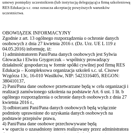
umowy pomiędzy uczestnikiem (lub instytucją delegującą) a firmą szkoleniową
RES Edukacja s.c. oraz oznacza akceptację powyższych warunków
uczestnictwa.
OBOWIĄZEK INFORMACYJNY
Zgodnie z art. 13 ogólnego rozporządzenia o ochronie danych
osobowych z dnia 27 kwietnia 2016 r. (Dz. Urz. UE L 119 z
04.05.2016) informuję, iż:
1) administratorem Pani/Pana danych osobowych jest Sylwia
Głowacka i Elwira Grygorczuk – wspólnicy prowadzący
działalność gospodarczą w formie spółki cywilnej pod firmą RES
Edukacja – Kompleksowa organizacja szkoleń s.c. ul. Cisowe
Wzgórza 13c, 16-010 Wasilków, NIP: 5423316405, REGON:
380410137,
2) Pani/Pana dane osobowe przetwarzane będą w celu organizacji i
realizacji zamówionego szkolenia na podstawie Art. 6 ust. 1 lit. b
ogólnego rozporządzenia o ochronie danych osobowych z dnia 27
kwietnia 2016 r.,
3) odbiorcami Pani/Pana danych osobowych będą wyłącznie
podmioty uprawnione do uzyskania danych osobowych na
podstawie przepisów prawa,
4) Pani/Pana dane osobowe przechowywane będą
• w oparciu o uzasadniony interes realizowany przez administratora