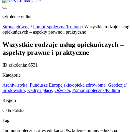
szkolenie online
Strona główna
/
Pomoc społeczna/Kultura
/
Wszystkie rodzaje usług
opiekuńczych – aspekty prawne i praktyczne
Wszystkie rodzaje usług opiekuńczych –
aspekty prawne i praktyczne
ID szkolenia:
6531
Kategorie
Archiwistyka
,
Fundusze Europejskie/opieka zdrowotna
,
Geodezja/
Środowisko
,
Kadry i płace
,
Oświata
,
Pomoc społeczna/Kultura
Region
Cała Polska
Tagi
#pomocspołeczna
,
#res edukacja
,
#szkolenie online
,
edukacja