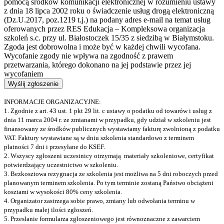
pomocą środków komunikacji elektronicznej w rozumieniu ustawy
z dnia 18 lipca 2002 roku o świadczenie usług drogą elektroniczną
(Dz.U.2017, poz.1219 t.j.) na podany adres e-mail na temat usług
oferowanych przez RES Edukacja – Kompleksowa organizacja
szkoleń s.c. przy ul. Białostoczek 15/35 z siedzibą w Białymstoku.
Zgoda jest dobrowolna i może być w każdej chwili wycofana.
Wycofanie zgody nie wpływa na zgodność z prawem
przetwarzania, którego dokonano na jej podstawie przez jej
wycofaniem
INFORMACJE ORGANIZACYJNE:
1. Zgodnie z art. 43 ust. 1 pkt 29 lit. c ustawy o podatku od towarów i usług z
dnia 11 marca 2004 r. ze zmianami w przypadku, gdy udział w szkoleniu jest
finansowany ze środków publicznych wystawiamy fakturę zwolnioną z podatku
VAT. Faktury wystawiane są w dniu szkolenia standardowo z terminem
płatności 7 dni i przesyłane do KSEF.
2. Wszyscy zgłoszeni uczestnicy otrzymają materiały szkoleniowe, certyfikat
potwierdzający uczestnictwo w szkoleniu.
3. Bezkosztowa rezygnacja ze szkolenia jest możliwa na 5 dni roboczych przed
planowanym terminem szkolenia. Po tym terminie zostaną Państwo obciążeni
kosztami w wysokości 80% ceny szkolenia.
4. Organizator zastrzega sobie prawo, zmiany lub odwołania terminu w
przypadku małej ilości zgłoszeń.
5. Przesłanie formularza zgłoszeniowego jest równoznaczne z zawarciem