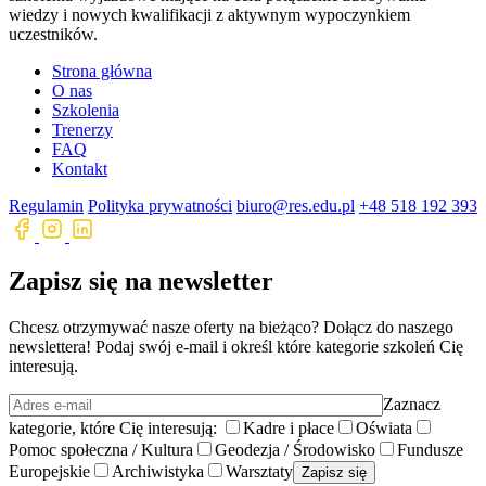
wiedzy i nowych kwalifikacji z aktywnym wypoczynkiem
uczestników.
Strona główna
O nas
Szkolenia
Trenerzy
FAQ
Kontakt
Regulamin
Polityka prywatności
biuro@res.edu.pl
+48 518 192 393
Zapisz się na newsletter
Chcesz otrzymywać nasze oferty na bieżąco? Dołącz do naszego
newslettera! Podaj swój e-mail i określ które kategorie szkoleń Cię
interesują.
Zaznacz
kategorie, które Cię interesują:
Kadre i płace
Oświata
Pomoc społeczna / Kultura
Geodezja / Środowisko
Fundusze
Europejskie
Archiwistyka
Warsztaty